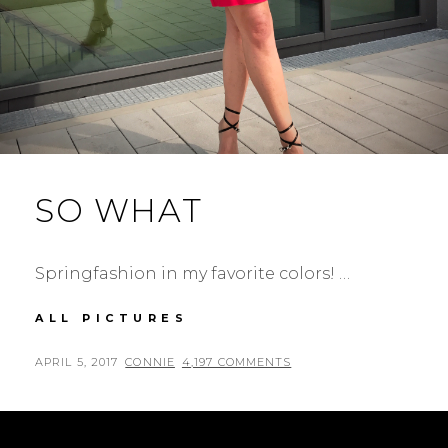
SO WHAT
Springfashion in my favorite colors! …
SO
ALL PICTURES
WHAT
POSTED
BY
APRIL 5, 2017
CONNIE
4,197 COMMENTS
ON