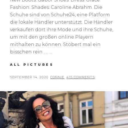
Fashion. Shades: Caroline Abrahm. Die
Schuhe sind von Schuhe24, eine Platform
die lokale Händler unterstützt. Die Händler
verkaufen dort ihre Mode und ihre Schuhe,
um mit den großen online Playern
mithalten zu können. Stöbert mal ein
bisschen rein …. …
NEW
ALL PICTURES
BOOTS
POSTED
BY
SEPTEMBER 14, 2020
CONNIE
415 COMMENTS
ON