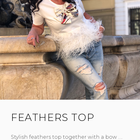
FEATHERS TOP
Stylish feathers top together with a bow ….