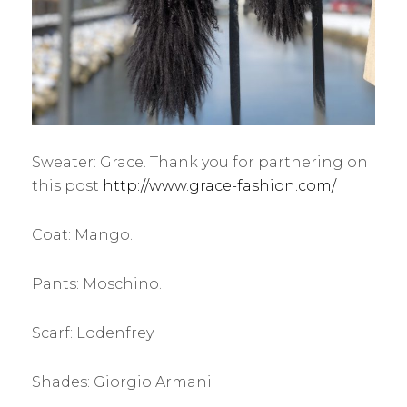
Sweater: Grace. Thank you for partnering on
this post
http://www.grace-fashion.com/
Coat: Mango.
Pants: Moschino.
Scarf: Lodenfrey.
Shades: Giorgio Armani.