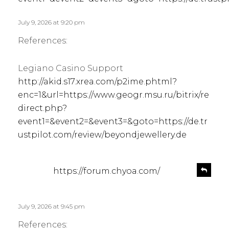
July 9, 2026 at 9:20 pm
References:
Legiano Casino Support
http://akid.s17.xrea.com/p2ime.phtml?
enc=1&url=https://www.geogr.msu.ru/bitrix/re
direct.php?
event1=&event2=&event3=&goto=https://de.tr
ustpilot.com/review/beyondjewellery.de
s
R
https://forum.chyoa.com/
e
a
p
y
l
s
July 9, 2026 at 9:45 pm
y
:
References: