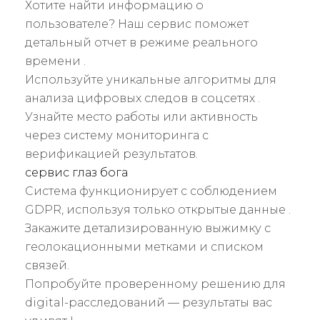
Хотите найти информацию о
s
y
пользователе? Наш сервис поможет
:
детальный отчет в режиме реального
времени .
Используйте уникальные алгоритмы для
анализа цифровых следов в соцсетях .
Узнайте место работы или активность
через систему мониторинга с
верификацией результатов.
сервис глаз бога
Система функционирует с соблюдением
GDPR, используя только открытые данные .
Закажите детализированную выжимку с
геолокационными метками и списком
связей.
Попробуйте проверенному решению для
digital-расследований — результаты вас