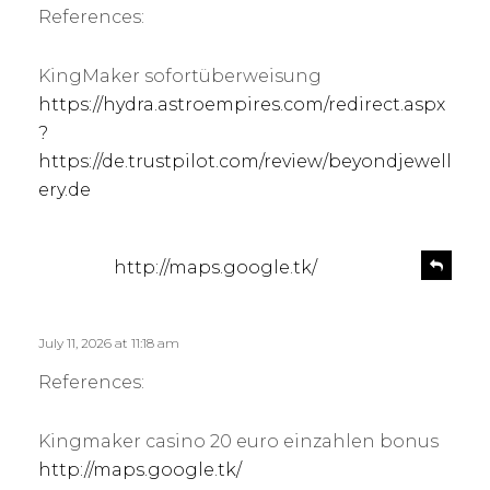
References:
KingMaker sofortüberweisung
https://hydra.astroempires.com/redirect.aspx
?
https://de.trustpilot.com/review/beyondjewell
ery.de
s
R
http://maps.google.tk/
e
a
p
y
l
s
July 11, 2026 at 11:18 am
y
:
References:
Kingmaker casino 20 euro einzahlen bonus
http://maps.google.tk/