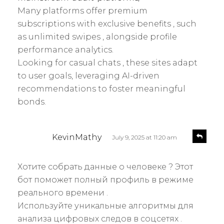
Many platforms offer premium
subscriptions with exclusive benefits , such
as unlimited swipes , alongside profile
performance analytics.
Looking for casual chats , these sites adapt
to user goals, leveraging AI-driven
recommendations to foster meaningful
bonds.
s
R
KevinMathy
July 9, 2025 at 11:20 am
e
a
p
y
l
Хотите собрать данные о человеке ? Этот
s
y
бот поможет полный профиль в режиме
:
реального времени .
Используйте уникальные алгоритмы для
анализа цифровых следов в соцсетях .