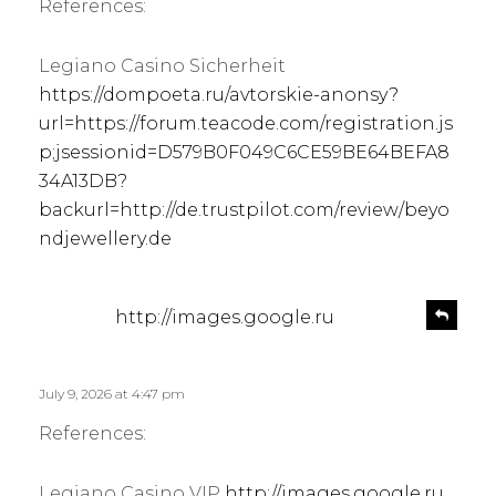
References:
Legiano Casino Sicherheit
https://dompoeta.ru/avtorskie-anonsy?
url=https://forum.teacode.com/registration.js
p;jsessionid=D579B0F049C6CE59BE64BEFA8
34A13DB?
backurl=http://de.trustpilot.com/review/beyo
ndjewellery.de
s
R
http://images.google.ru
e
a
p
y
l
s
July 9, 2026 at 4:47 pm
y
:
References:
Legiano Casino VIP
http://images.google.ru