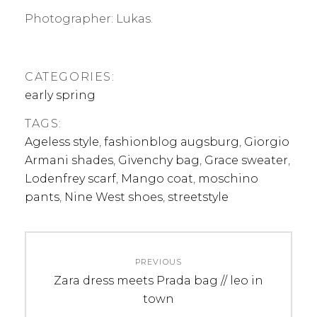
Photographer: Lukas.
CATEGORIES:
early spring
TAGS:
Ageless style
,
fashionblog augsburg
,
Giorgio
Armani shades
,
Givenchy bag
,
Grace sweater
,
Lodenfrey scarf
,
Mango coat
,
moschino
pants
,
Nine West shoes
,
streetstyle
Post
PREVIOUS
navigation
Previous
Zara dress meets Prada bag // leo in
post:
town