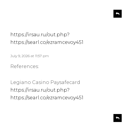
s
R
e
a
p
y
l
s
https://irsau.ru/out.php?
y
:
https://searl.co/ezramcevoy451
July 9, 2026 at 11:57 pm
References:
Legiano Casino Paysafecard
https://irsau.ru/out.php?
https://searl.co/ezramcevoy451
s
R
e
a
p
y