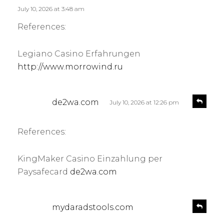
s
July 10, 2026 at 3:48 am
y
:
References:
Legiano Casino Erfahrungen
http://www.morrowind.ru
s
R
de2wa.com
July 10, 2026 at 12:26 pm
e
a
p
y
l
References:
s
y
:
KingMaker Casino Einzahlung per
Paysafecard
de2wa.com
s
R
mydaradstools.com
e
a
p