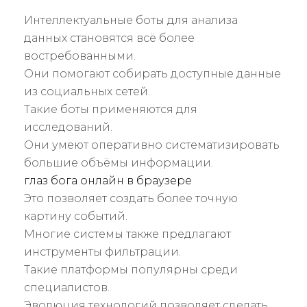
:
Интеллектуальные боты для анализа
данных становятся всё более
востребованными.
Они помогают собирать доступные данные
из социальных сетей.
Такие боты применяются для
исследований.
Они умеют оперативно систематизировать
большие объёмы информации.
глаз бога онлайн в браузере
Это позволяет создать более точную
картину событий.
Многие системы также предлагают
инструменты фильтрации.
Такие платформы популярны среди
специалистов.
Эволюция технологий позволяет сделать