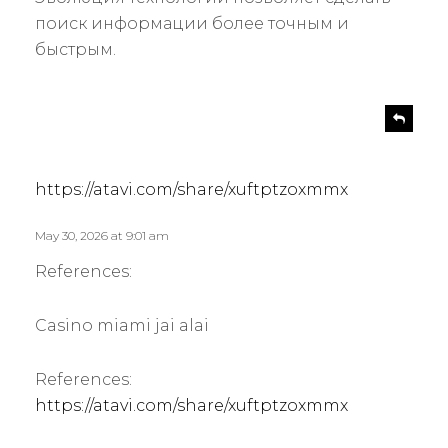
поиск информации более точным и
быстрым.
s
R
e
a
p
y
l
s
https://atavi.com/share/xuftptzoxmmx
y
:
May 30, 2026 at 9:01 am
References:
Casino miami jai alai
References:
https://atavi.com/share/xuftptzoxmmx