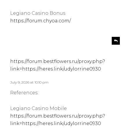
Legiano Casino Bonus
https://forum.chyoa.com/
s
R
e
a
p
y
l
s
https://forum.bestflowers.ru/proxy.php?
y
:
link=https://heres.link/udylorrine0930
July 9, 2026 at 10:10 pm
References:
Legiano Casino Mobile
https://forum.bestflowers.ru/proxy.php?
link=https://heres.link/udylorrine0930