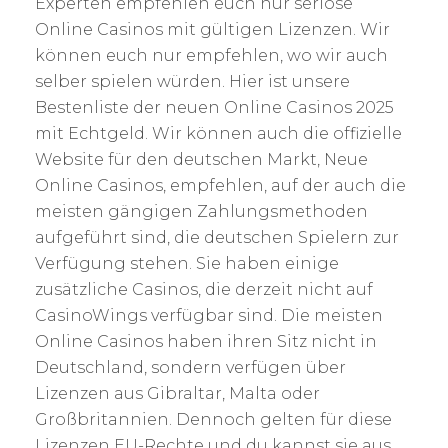
Experten empfehlen euch nur seriöse
Online Casinos mit gültigen Lizenzen. Wir
können euch nur empfehlen, wo wir auch
selber spielen würden. Hier ist unsere
Bestenliste der neuen Online Casinos 2025
mit Echtgeld. Wir können auch die offizielle
Website für den deutschen Markt, Neue
Online Casinos, empfehlen, auf der auch die
meisten gängigen Zahlungsmethoden
aufgeführt sind, die deutschen Spielern zur
Verfügung stehen. Sie haben einige
zusätzliche Casinos, die derzeit nicht auf
CasinoWings verfügbar sind. Die meisten
Online Casinos haben ihren Sitz nicht in
Deutschland, sondern verfügen über
Lizenzen aus Gibraltar, Malta oder
Großbritannien. Dennoch gelten für diese
Lizenzen EU-Rechte und du kannst sie aus