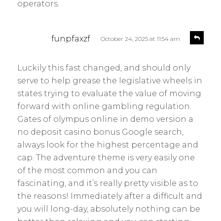
operators.
s
R
funpfaxzf
October 24, 2025 at 11:54 am
e
a
p
y
l
Luckily this fast changed, and should only
s
y
serve to help grease the legislative wheels in
:
states trying to evaluate the value of moving
forward with online gambling regulation.
Gates of olympus online in demo version a
no deposit casino bonus Google search,
always look for the highest percentage and
cap. The adventure theme is very easily one
of the most common and you can
fascinating, and it’s really pretty visible as to
the reasons! Immediately after a difficult and
you will long-day, absolutely nothing can be