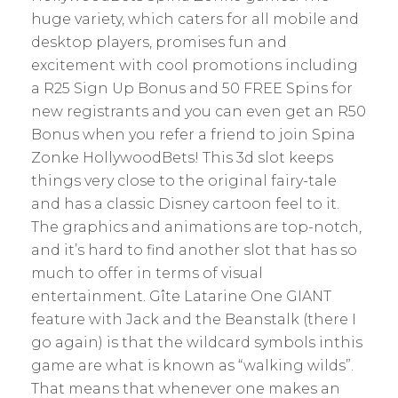
huge variety, which caters for all mobile and
desktop players, promises fun and
excitement with cool promotions including
a R25 Sign Up Bonus and 50 FREE Spins for
new registrants and you can even get an R50
Bonus when you refer a friend to join Spina
Zonke HollywoodBets! This 3d slot keeps
things very close to the original fairy-tale
and has a classic Disney cartoon feel to it.
The graphics and animations are top-notch,
and it’s hard to find another slot that has so
much to offer in terms of visual
entertainment. Gîte Latarine One GIANT
feature with Jack and the Beanstalk (there I
go again) is that the wildcard symbols inthis
game are what is known as “walking wilds”.
That means that whenever one makes an