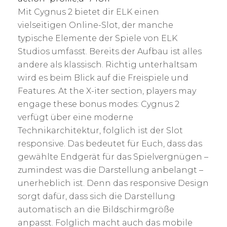
Mit Cygnus 2 bietet dir ELK einen
vielseitigen Online-Slot, der manche
typische Elemente der Spiele von ELK
Studios umfasst. Bereits der Aufbau ist alles
andere als klassisch. Richtig unterhaltsam
wird es beim Blick auf die Freispiele und
Features. At the X-iter section, players may
engage these bonus modes: Cygnus 2
verfügt über eine moderne
Technikarchitektur, folglich ist der Slot
responsive. Das bedeutet für Euch, dass das
gewählte Endgerät für das Spielvergnügen –
zumindest was die Darstellung anbelangt –
unerheblich ist. Denn das responsive Design
sorgt dafür, dass sich die Darstellung
automatisch an die Bildschirmgröße
anpasst. Folglich macht auch das mobile